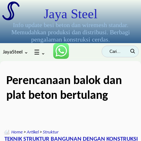
Jaya Steel
Info update besi beton dan wiremesh standar.
Memudahkan produksi dan distribusi. Berbagi
pengalaman konstruksi cerdas.
JayaSteel ⌄
☰
⌄
Perencanaan balok dan
plat beton bertulang
Home
>
Artikel
>
Struktur
TEKNIK STRUKTUR BANGUNAN DENGAN KONSTRUKSI