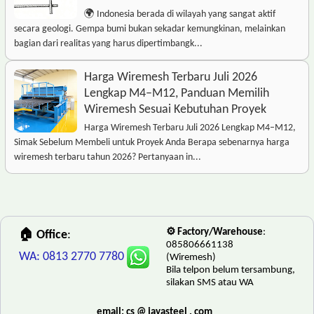
🌍 Indonesia berada di wilayah yang sangat aktif
secara geologi. Gempa bumi bukan sekadar kemungkinan, melainkan
bagian dari realitas yang harus dipertimbangk...
Harga Wiremesh Terbaru Juli 2026
Lengkap M4–M12, Panduan Memilih
Wiremesh Sesuai Kebutuhan Proyek
Harga Wiremesh Terbaru Juli 2026 Lengkap M4–M12,
Simak Sebelum Membeli untuk Proyek Anda Berapa sebenarnya harga
wiremesh terbaru tahun 2026? Pertanyaan in...
⚙️ Factory/Warehouse
:
🏠 Office
:
085806661138
WA: 0813 2770 7780
(Wiremesh)
Bila telpon belum tersambung,
silakan SMS atau WA
email: cs @ jayasteel . com