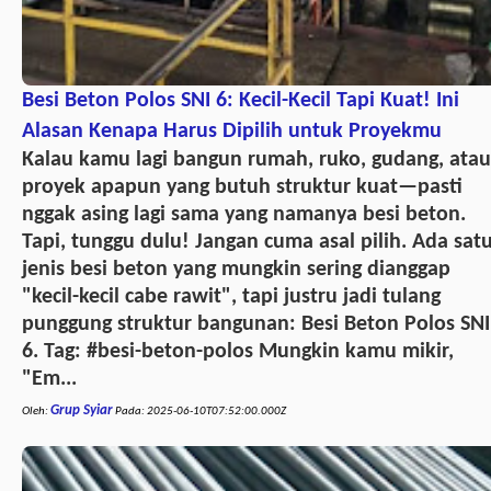
Besi Beton Polos SNI 6: Kecil-Kecil Tapi Kuat! Ini
Alasan Kenapa Harus Dipilih untuk Proyekmu
Kalau kamu lagi bangun rumah, ruko, gudang, atau
proyek apapun yang butuh struktur kuat—pasti
nggak asing lagi sama yang namanya besi beton.
Tapi, tunggu dulu! Jangan cuma asal pilih. Ada sat
jenis besi beton yang mungkin sering dianggap
"kecil-kecil cabe rawit", tapi justru jadi tulang
punggung struktur bangunan: Besi Beton Polos SNI
6. Tag: #besi-beton-polos Mungkin kamu mikir,
"Em...
Grup Syiar
Oleh:
Pada:
2025-06-10T07:52:00.000Z