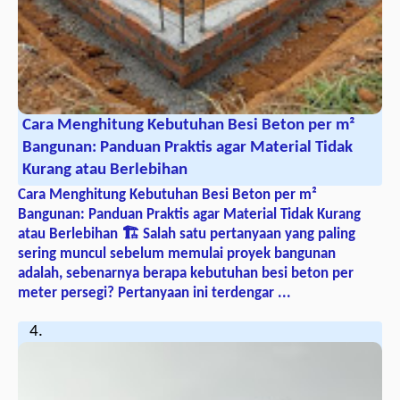
Cara Menghitung Kebutuhan Besi Beton per m²
Bangunan: Panduan Praktis agar Material Tidak
Kurang atau Berlebihan
Cara Menghitung Kebutuhan Besi Beton per m²
Bangunan: Panduan Praktis agar Material Tidak Kurang
atau Berlebihan 🏗️ Salah satu pertanyaan yang paling
sering muncul sebelum memulai proyek bangunan
adalah, sebenarnya berapa kebutuhan besi beton per
meter persegi? Pertanyaan ini terdengar ...