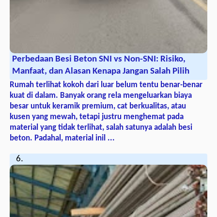
Perbedaan Besi Beton SNI vs Non-SNI: Risiko,
Manfaat, dan Alasan Kenapa Jangan Salah Pilih
Rumah terlihat kokoh dari luar belum tentu benar-benar
kuat di dalam. Banyak orang rela mengeluarkan biaya
besar untuk keramik premium, cat berkualitas, atau
kusen yang mewah, tetapi justru menghemat pada
material yang tidak terlihat, salah satunya adalah besi
beton. Padahal, material inil ...