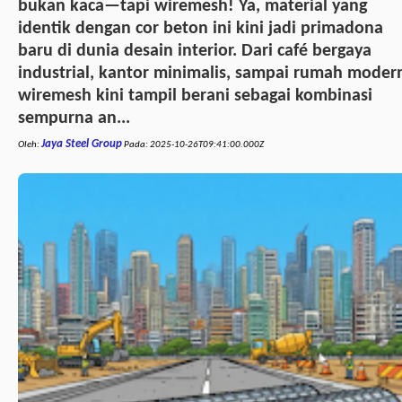
bukan kaca—tapi wiremesh! Ya, material yang
identik dengan cor beton ini kini jadi primadona
baru di dunia desain interior. Dari café bergaya
industrial, kantor minimalis, sampai rumah moder
wiremesh kini tampil berani sebagai kombinasi
sempurna an...
Jaya Steel Group
Oleh:
Pada:
2025-10-26T09:41:00.000Z