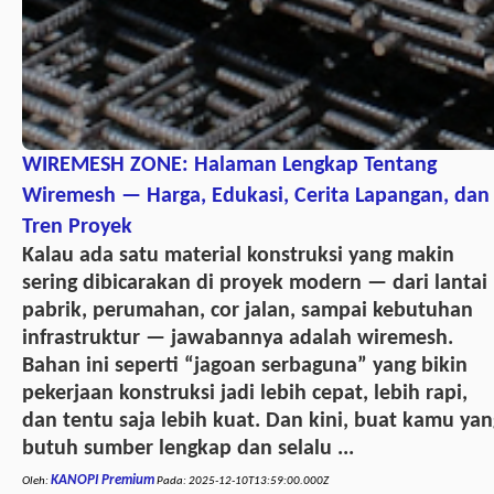
WIREMESH ZONE: Halaman Lengkap Tentang
Wiremesh — Harga, Edukasi, Cerita Lapangan, dan
Tren Proyek
Kalau ada satu material konstruksi yang makin
sering dibicarakan di proyek modern — dari lantai
pabrik, perumahan, cor jalan, sampai kebutuhan
infrastruktur — jawabannya adalah wiremesh.
Bahan ini seperti “jagoan serbaguna” yang bikin
pekerjaan konstruksi jadi lebih cepat, lebih rapi,
dan tentu saja lebih kuat. Dan kini, buat kamu yan
butuh sumber lengkap dan selalu ...
KANOPI Premium
Oleh:
Pada:
2025-12-10T13:59:00.000Z