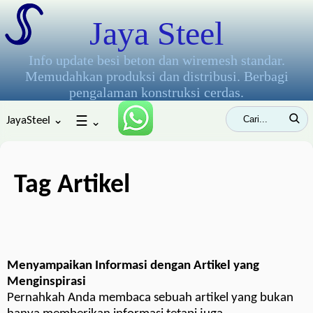
Jaya Steel
Info update besi beton dan wiremesh standar.
Memudahkan produksi dan distribusi. Berbagi
pengalaman konstruksi cerdas.
JayaSteel ⌄
☰
⌄
Tag Artikel
Menyampaikan Informasi dengan Artikel yang
Menginspirasi
Pernahkah Anda membaca sebuah artikel yang bukan