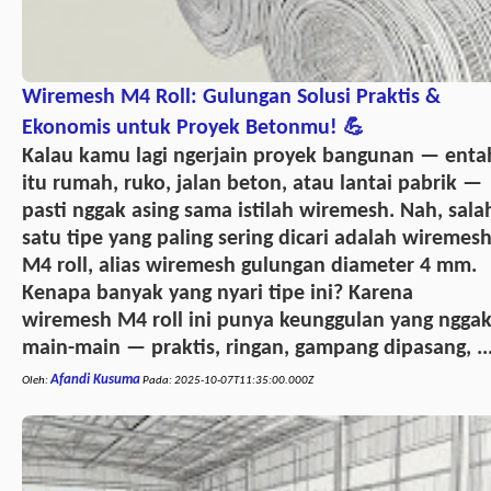
Wiremesh M4 Roll: Gulungan Solusi Praktis &
Ekonomis untuk Proyek Betonmu! 💪
Kalau kamu lagi ngerjain proyek bangunan — enta
itu rumah, ruko, jalan beton, atau lantai pabrik —
pasti nggak asing sama istilah wiremesh. Nah, sala
satu tipe yang paling sering dicari adalah wiremes
M4 roll, alias wiremesh gulungan diameter 4 mm.
Kenapa banyak yang nyari tipe ini? Karena
wiremesh M4 roll ini punya keunggulan yang ngga
main-main — praktis, ringan, gampang dipasang, ..
Afandi Kusuma
Oleh:
Pada:
2025-10-07T11:35:00.000Z