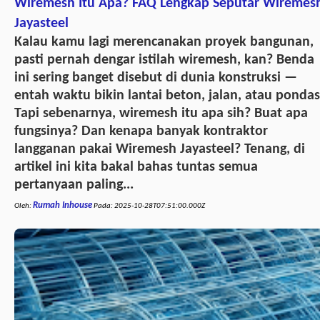
Wiremesh Itu Apa? FAQ Lengkap Seputar Wiremes
Jayasteel
Kalau kamu lagi merencanakan proyek bangunan,
pasti pernah dengar istilah wiremesh, kan? Benda
ini sering banget disebut di dunia konstruksi —
entah waktu bikin lantai beton, jalan, atau pondas
Tapi sebenarnya, wiremesh itu apa sih? Buat apa
fungsinya? Dan kenapa banyak kontraktor
langganan pakai Wiremesh Jayasteel? Tenang, di
artikel ini kita bakal bahas tuntas semua
pertanyaan paling...
Rumah Inhouse
Oleh:
Pada:
2025-10-28T07:51:00.000Z