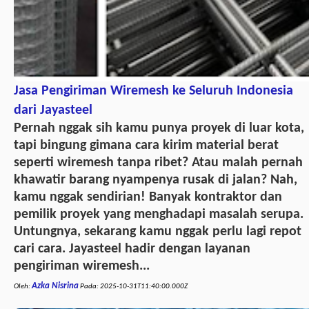
Jasa Pengiriman Wiremesh ke Seluruh Indonesia
dari Jayasteel
Pernah nggak sih kamu punya proyek di luar kota,
tapi bingung gimana cara kirim material berat
seperti wiremesh tanpa ribet? Atau malah pernah
khawatir barang nyampenya rusak di jalan? Nah,
kamu nggak sendirian! Banyak kontraktor dan
pemilik proyek yang menghadapi masalah serupa.
Untungnya, sekarang kamu nggak perlu lagi repot
cari cara. Jayasteel hadir dengan layanan
pengiriman wiremesh...
Azka Nisrina
Oleh:
Pada:
2025-10-31T11:40:00.000Z