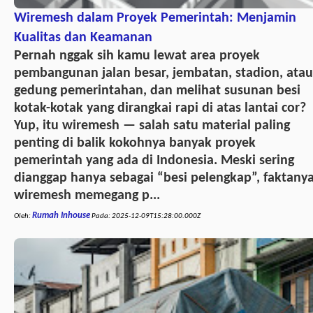
Wiremesh dalam Proyek Pemerintah: Menjamin
Kualitas dan Keamanan
Pernah nggak sih kamu lewat area proyek
pembangunan jalan besar, jembatan, stadion, atau
gedung pemerintahan, dan melihat susunan besi
kotak-kotak yang dirangkai rapi di atas lantai cor?
Yup, itu wiremesh — salah satu material paling
penting di balik kokohnya banyak proyek
pemerintah yang ada di Indonesia. Meski sering
dianggap hanya sebagai “besi pelengkap”, faktany
wiremesh memegang p...
Rumah Inhouse
Oleh:
Pada:
2025-12-09T15:28:00.000Z