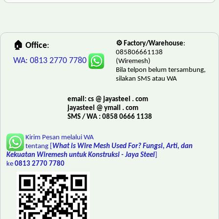
⚙️ Factory/Warehouse
:
🏠 Office
:
085806661138
WA: 0813 2770 7780
(Wiremesh)
Bila telpon belum tersambung,
silakan SMS atau WA
email: cs @ jayasteel . com
jayasteel @ ymail . com
SMS / WA : 0858 0666 1138
Kirim Pesan melalui WA
tentang [
What is Wire Mesh Used For? Fungsi, Arti, dan
Kekuatan Wiremesh untuk Konstruksi - Jaya Steel
]
ke
0813 2770 7780