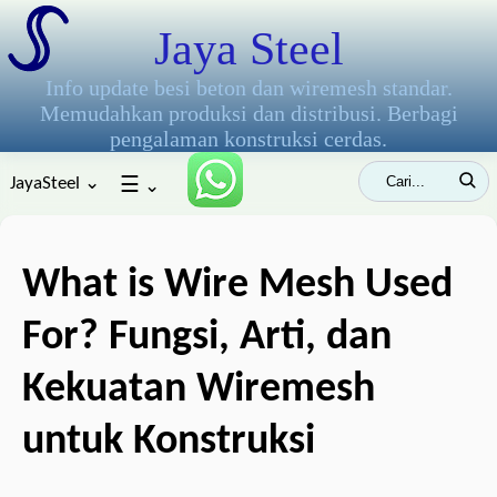
Jaya Steel
Info update besi beton dan wiremesh standar.
Memudahkan produksi dan distribusi. Berbagi
pengalaman konstruksi cerdas.
JayaSteel ⌄
☰
⌄
What is Wire Mesh Used
For? Fungsi, Arti, dan
Kekuatan Wiremesh
untuk Konstruksi