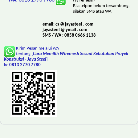
WA: 0813 2770 7780
(Wiremesh)
Bila telpon belum tersambung,
silakan SMS atau WA
email: cs @ jayasteel . com
jayasteel @ ymail . com
SMS / WA : 0858 0666 1138
Kirim Pesan melalui WA
tentang [
Cara Memilih Wiremesh Sesuai Kebutuhan Proyek
Konstruksi - Jaya Steel
]
ke
0813 2770 7780