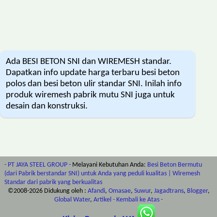
Ada BESI BETON SNI dan WIREMESH standar.
Dapatkan info update harga terbaru besi beton
polos dan besi beton ulir standar SNI. Inilah info
produk wiremesh pabrik mutu SNI juga untuk
desain dan konstruksi.
- PT JAYA STEEL GROUP -
Melayani Kebutuhan Anda:
Besi Beton Bermutu
(dari Pabrik berstandar SNI) untuk Anda yang peduli kualitas | Wiremesh
Standar dari pabrik yang berkualitas
©2008-
2026
Didukung oleh :
Afandi
,
Omasae
,
Suwur
,
Jagadtrans
,
Blogger
,
Global Water
,
Artikel
- Kembali ke Atas -