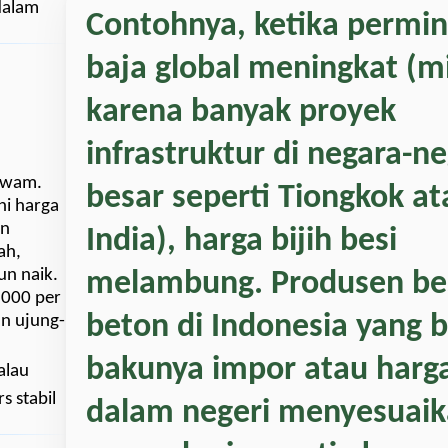
 dalam
Contohnya, ketika permi
baja global meningkat (m
karena banyak proyek
infrastruktur di negara-n
 awam.
besar seperti Tiongkok at
i harga
in
India), harga bijih besi
ah,
un naik.
melambung. Produsen be
.000 per
beton di Indonesia yang 
an ujung-
bakunya impor atau harg
alau
s stabil
dalam negeri menyesuai