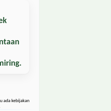
ek
u
intaan
miring.
au ada kebijakan
.