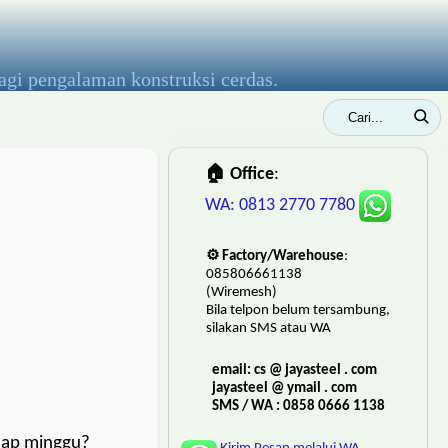
agi pengalaman konstruksi cerdas.
🏠 Office
:
WA: 0813 2770 7780
⚙️ Factory/Warehouse
:
085806661138
(Wiremesh)
Bila telpon belum tersambung,
silakan SMS atau WA
email: cs @ jayasteel . com
jayasteel @ ymail . com
SMS / WA : 0858 0666 1138
tiap minggu?