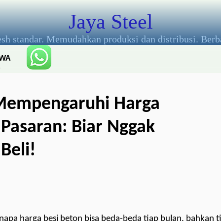
Jaya Steel
esh standar. Memudahkan produksi dan distribusi. Berb
WA
:
085
806
 Mempengaruhi Harga
661
138
 Pasaran: Biar Nggak
Beli!
napa harga besi beton bisa beda-beda tiap bulan, bahkan 