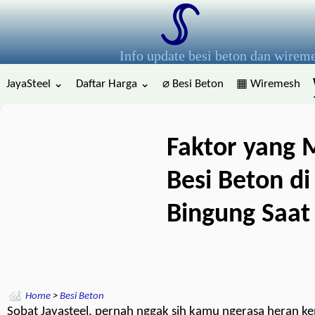
Info update besi beton dan wirem
JayaSteel ⌄
Daftar Harga ⌄
⌀ Besi Beton
▦ Wiremesh
Faktor yang
Besi Beton di
Bingung Saat 
Home
>
Besi Beton
Sobat Jayasteel, pernah nggak sih kamu ngerasa heran ke