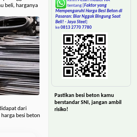
Kirim Pesan melalui WA
au beli, harganya
tentang [
Faktor yang
Mempengaruhi Harga Besi Beton di
Pasaran: Biar Nggak Bingung Saat
Beli! - Jaya Steel
]
ke
0813 2770 7780
Pastikan besi beton kamu
berstandar SNI, jangan ambil
 didapat dari
risiko!
i harga besi beton