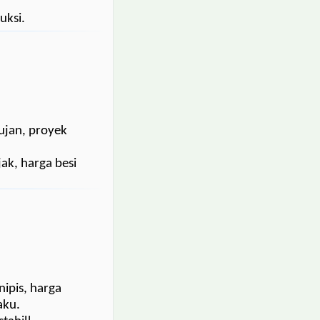
uksi.
ujan, proyek
ak, harga besi
nipis, harga
aku.