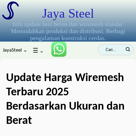
Jaya Steel
Info update besi beton dan wiremesh standar.
Memudahkan produksi dan distribusi. Berbagi
pengalaman konstruksi cerdas.
JayaSteel ⌄
☰
⌄
Update Harga Wiremesh
Terbaru 2025
Berdasarkan Ukuran dan
Berat