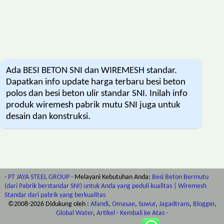
Ada BESI BETON SNI dan WIREMESH standar.
Dapatkan info update harga terbaru besi beton
polos dan besi beton ulir standar SNI. Inilah info
produk wiremesh pabrik mutu SNI juga untuk
desain dan konstruksi.
- PT JAYA STEEL GROUP -
Melayani Kebutuhan Anda:
Besi Beton Bermutu
(dari Pabrik berstandar SNI) untuk Anda yang peduli kualitas | Wiremesh
Standar dari pabrik yang berkualitas
©2008-
2026
Didukung oleh :
Afandi
,
Omasae
,
Suwur
,
Jagadtrans
,
Blogger
,
Global Water
,
Artikel
- Kembali ke Atas -