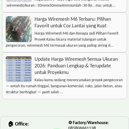
:wiremeshUkuran : 50mmx50mmx4mmJumlah :30 lbr...ma: untuk...
Harga Wiremesh M6 Terbaru: Pilihan
Favorit untuk Cor Lantai yang Kuat
Harga Wiremesh M6 dan Kenapa Jadi Pilihan Favorit
Proyek Kalau bicara material tulangan untuk
pengecoran, wiremesh M6 termasuk ukuran yang paling sering d...
Update Harga Wiremesh Semua Ukuran
2026: Panduan Lengkap & Terupdate
untuk Proyekmu
Kalau kamu sedang merencanakan proyek pengecoran
— entah itu rumah tinggal, bangunan komersial, ruko, jalan beton, atau
struktur bertingkat — pasti salah ...
⚙️ Factory/Warehouse
:
🏠 Office
:
085806661138