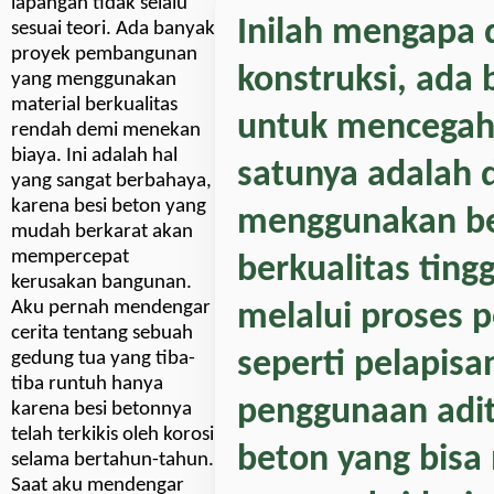
lapangan tidak selalu
Inilah mengapa 
sesuai teori. Ada banyak
proyek pembangunan
konstruksi, ada
yang menggunakan
material berkualitas
untuk mencegah 
rendah demi menekan
biaya. Ini adalah hal
satunya adalah 
yang sangat berbahaya,
karena besi beton yang
menggunakan be
mudah berkarat akan
mempercepat
berkualitas tingg
kerusakan bangunan.
Aku pernah mendengar
melalui proses p
cerita tentang sebuah
seperti pelapisa
gedung tua yang tiba-
tiba runtuh hanya
penggunaan adit
karena besi betonnya
telah terkikis oleh korosi
beton yang bis
selama bertahun-tahun.
Saat aku mendengar