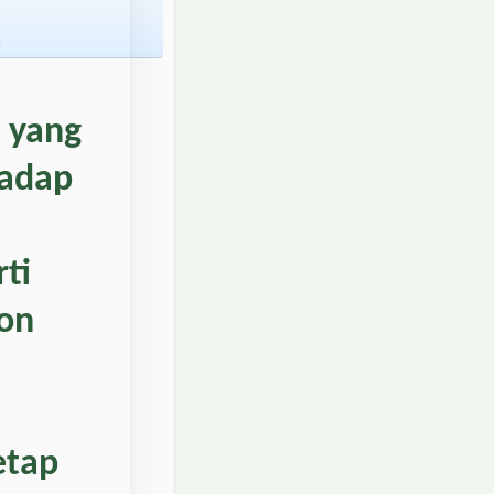
a
yang
hadap
ti
ton
etap