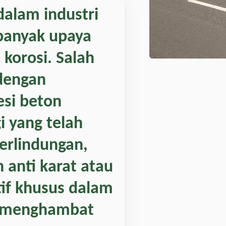
dalam industri
 banyak upaya
korosi. Salah
dengan
si beton
i
yang telah
erlindungan,
n anti karat atau
if khusus dalam
a menghambat