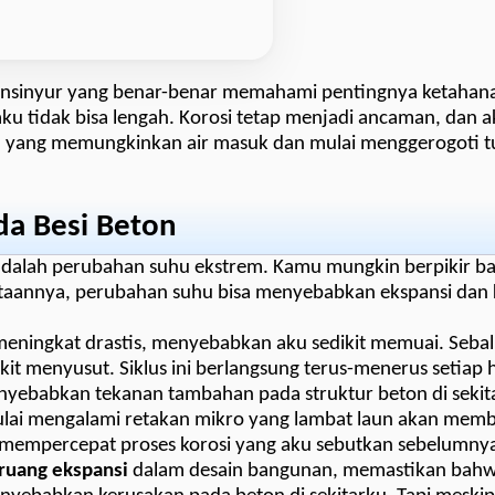
insinyur yang benar-benar memahami pentingnya ketahana
u tidak bisa lengah. Korosi tetap menjadi ancaman, dan a
an yang memungkinkan air masuk dan mulai menggerogoti 
a Besi Beton
ri adalah perubahan suhu ekstrem. Kamu mungkin berpikir b
ataannya, perubahan suhu bisa menyebabkan ekspansi dan 
a meningkat drastis, menyebabkan aku sedikit memuai. Seba
it menyusut. Siklus ini berlangsung terus-menerus setiap h
enyebabkan tekanan tambahan pada struktur beton di sekita
lai mengalami retakan mikro yang lambat laun akan membe
, mempercepat proses korosi yang aku sebutkan sebelumny
ruang ekspansi
dalam desain bangunan, memastikan bahw