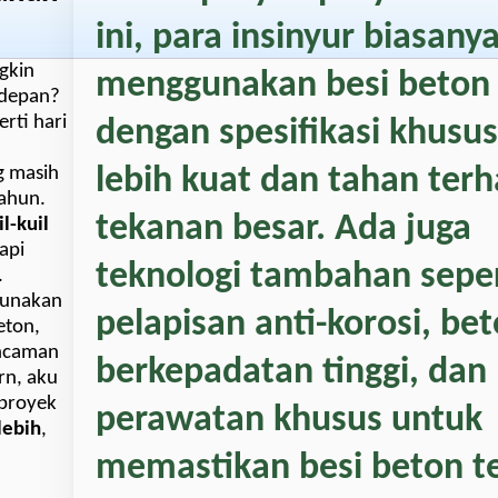
ini, para insinyur biasany
gkin
menggunakan
besi beton
 depan?
rti hari
dengan spesifikasi khusus
lebih kuat dan tahan ter
g masih
tahun.
tekanan besar. Ada juga
il-kuil
api
teknologi tambahan seper
.
gunakan
pelapisan anti-korosi, be
eton,
ancaman
berkepadatan tinggi, dan
rn, aku
-proyek
perawatan khusus untuk
lebih
,
memastikan besi beton t