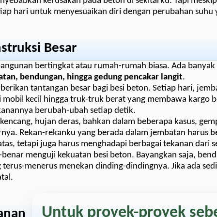
nyebabkan kerusakan pada beton di sekitarku. Tapi meski
tiap hari untuk menyesuaikan diri dengan perubahan suhu y
struksi Besar
 bangunan bertingkat atau rumah-rumah biasa. Ada banyak
tan, bendungan, hingga gedung pencakar langit
.
berikan tantangan besar bagi besi beton. Setiap hari, jemb
i mobil kecil hingga truk-truk berat yang membawa kargo 
 tekanannya berubah-ubah setiap detik.
 kencang, hujan deras, bahkan dalam beberapa kasus, ge
rnya. Rekan-rekanku yang berada dalam jembatan harus bek
as, tetapi juga harus menghadapi berbagai tekanan dari s
-benar menguji kekuatan besi beton. Bayangkan saja, ben
ng terus-menerus menekan dinding-dindingnya. Jika ada sedi
tal.
Untuk proyek-proyek seb
lanan