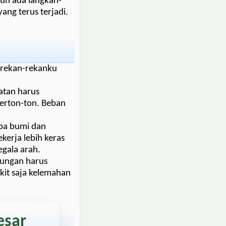
pun ada langkah-
ang terus terjadi.
 rekan-rekanku
atan harus
berton-ton. Beban
mpa bumi dan
erja lebih keras
egala arah.
dungan harus
kit saja kelemahan
esar