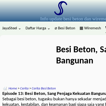
Info update besi beton dan wirem
JayaSteel ⌄
Daftar Harga ⌄
⌀ Besi Beton
▦ Wiremesh
Besi Beton, 
Bangunan
Home
>
Cerita
>
Cerita Besi Beton
Episode 13: Besi Beton, Sang Penjaga Kekuatan Bangun
Sebagai besi beton, tugasku bukan hanya sekadar menja
kekuatan, kestabilan, dan keamanan bagi siapa saja yan