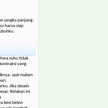
n jangka panjang.
ku harus siap
tubuhku.
ahwa suhu tidak
kontraksi yang
liknya, saat malam
ari.
rku. Jika desain
sar. Retakan ini
a.
a besi beton