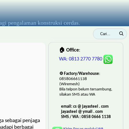
agi pengalaman konstruksi cerdas.
🏠 Office
:
WA: 0813 2770 7780
⚙️ Factory/Warehouse
:
085806661138
(Wiremesh)
Bila telpon belum tersambung,
silakan SMS atau WA
email: cs @ jayasteel . com
jayasteel @ ymail . com
SMS / WA : 0858 0666 1138
ga sebagai penjaga
hadapi berbagai