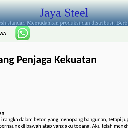
Jaya Steel
esh standar. Memudahkan produksi dan distribusi. Berb
WA
:
085
806
Sang Penjaga Kekuatan
661
138
an
di rangka dalam beton yang menopang bangunan, tetapi ju
g bernaung di bawah atap yang aku topang. Aku telah meng