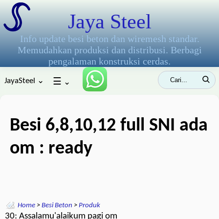
Jaya Steel
Info update besi beton dan wiremesh standar.
Memudahkan produksi dan distribusi. Berbagi
pengalaman konstruksi cerdas.
JayaSteel ⌄
☰
⌄
Besi 6,8,10,12 full SNI ada
om : ready
Home
>
Besi Beton
>
Produk
30: Assalamu'alaikum pagi om