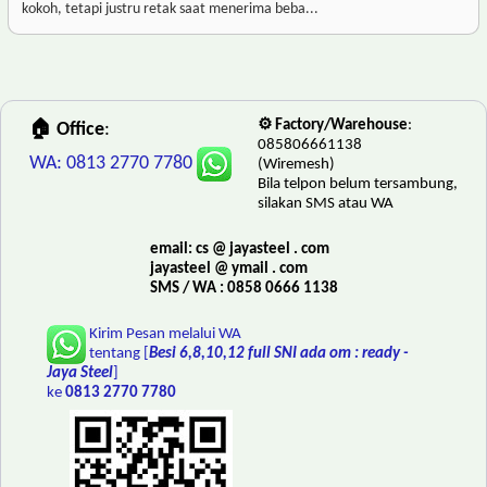
kokoh, tetapi justru retak saat menerima beba...
⚙️ Factory/Warehouse
:
🏠 Office
:
085806661138
WA: 0813 2770 7780
(Wiremesh)
Bila telpon belum tersambung,
silakan SMS atau WA
email: cs @ jayasteel . com
jayasteel @ ymail . com
SMS / WA : 0858 0666 1138
Kirim Pesan melalui WA
tentang [
Besi 6,8,10,12 full SNI ada om : ready -
Jaya Steel
]
ke
0813 2770 7780