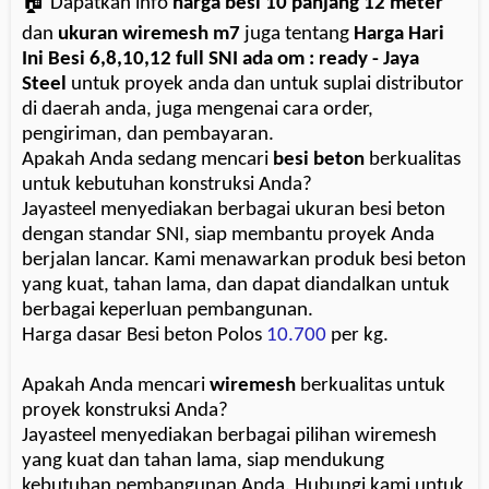
🏠 Dapatkan info
harga besi 10 panjang 12 meter
dan
ukuran wiremesh m7
juga tentang
Harga Hari
Ini Besi 6,8,10,12 full SNI ada om : ready - Jaya
Steel
untuk proyek anda dan untuk suplai distributor
di daerah anda, juga mengenai cara order,
pengiriman, dan pembayaran.
Apakah Anda sedang mencari
besi beton
berkualitas
untuk kebutuhan konstruksi Anda?
Jayasteel menyediakan berbagai ukuran besi beton
dengan standar SNI, siap membantu proyek Anda
berjalan lancar. Kami menawarkan produk besi beton
yang kuat, tahan lama, dan dapat diandalkan untuk
berbagai keperluan pembangunan.
Harga dasar Besi beton Polos
10.700
per kg.
Apakah Anda mencari
wiremesh
berkualitas untuk
proyek konstruksi Anda?
Jayasteel menyediakan berbagai pilihan wiremesh
yang kuat dan tahan lama, siap mendukung
kebutuhan pembangunan Anda. Hubungi kami untuk