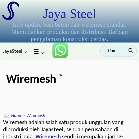
Jaya Steel
Info update besi beton dan wiremesh standar.
Memudahkan produksi dan distribusi. Berbagi
pengalaman konstruksi cerdas.
JayaSteel ⌄
☰
⌄
Wiremesh `
Home
>
Wiremesh
Wiremesh adalah salah satu produk unggulan yang
diproduksi oleh
Jayasteel
, sebuah perusahaan di
industri baja.
Wiremesh
sendiri merupakan jaring-