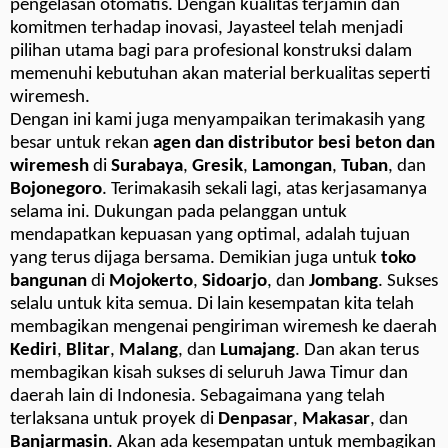
pengelasan otomatis. Dengan kualitas terjamin dan
komitmen terhadap inovasi, Jayasteel telah menjadi
pilihan utama bagi para profesional konstruksi dalam
memenuhi kebutuhan akan material berkualitas seperti
wiremesh.
Dengan ini kami juga menyampaikan terimakasih yang
besar untuk rekan
agen dan distributor besi beton dan
wiremesh
di
Surabaya
,
Gresik
,
Lamongan
,
Tuban
, dan
Bojonegoro
. Terimakasih sekali lagi, atas kerjasamanya
selama ini. Dukungan pada pelanggan untuk
mendapatkan kepuasan yang optimal, adalah tujuan
yang terus dijaga bersama. Demikian juga untuk
toko
bangunan
di
Mojokerto
,
Sidoarjo
, dan
Jombang
. Sukses
selalu untuk kita semua. Di lain kesempatan kita telah
membagikan mengenai pengiriman wiremesh ke daerah
Kediri
,
Blitar
,
Malang
, dan
Lumajang
. Dan akan terus
membagikan kisah sukses di seluruh Jawa Timur dan
daerah lain di Indonesia. Sebagaimana yang telah
terlaksana untuk proyek di
Denpasar
,
Makasar
, dan
Banjarmasin
. Akan ada kesempatan untuk membagikan