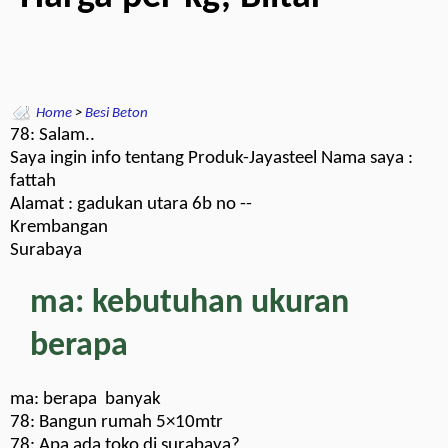
Home
>
Besi Beton
78: Salam..
Saya ingin info tentang Produk-Jayasteel Nama saya :
fattah
Alamat : gadukan utara 6b no --
Krembangan
Surabaya
ma: kebutuhan ukuran
berapa
ma: berapa banyak
78: Bangun rumah 5×10mtr
78: Apa ada toko di surabaya?