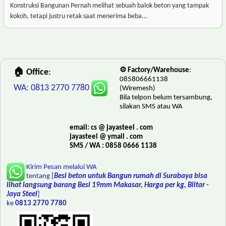
Konstruksi Bangunan Pernah melihat sebuah balok beton yang tampak
kokoh, tetapi justru retak saat menerima beba...
⚙️ Factory/Warehouse
:
🏠 Office
:
085806661138
WA: 0813 2770 7780
(Wiremesh)
Bila telpon belum tersambung,
silakan SMS atau WA
email: cs @ jayasteel . com
jayasteel @ ymail . com
SMS / WA : 0858 0666 1138
Kirim Pesan melalui WA
tentang [
Besi beton untuk Bangun rumah di Surabaya bisa
lihat langsung barang Besi 19mm Makasar, Harga per kg, Blitar -
Jaya Steel
]
ke
0813 2770 7780