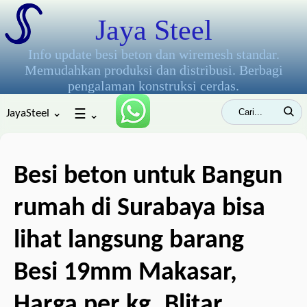
Jaya Steel
Info update besi beton dan wiremesh standar.
Memudahkan produksi dan distribusi. Berbagi
pengalaman konstruksi cerdas.
JayaSteel ⌄
☰
⌄
Besi beton untuk Bangun
rumah di Surabaya bisa
lihat langsung barang
Besi 19mm Makasar,
Harga per kg, Blitar