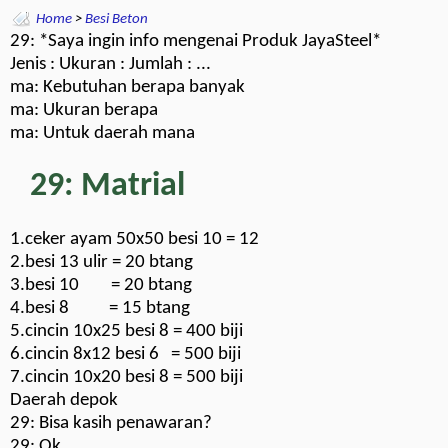
Home
>
Besi Beton
29: *Saya ingin info mengenai Produk JayaSteel*
Jenis : Ukuran : Jumlah : ...
ma: Kebutuhan berapa banyak
ma: Ukuran berapa
ma: Untuk daerah mana
29: Matrial
1.ceker ayam 50x50 besi 10 = 12
2.besi 13 ulir = 20 btang
3.besi 10 = 20 btang
4.besi 8 = 15 btang
5.cincin 10x25 besi 8 = 400 biji
6.cincin 8x12 besi 6 = 500 biji
7.cincin 10x20 besi 8 = 500 biji
Daerah depok
29: Bisa kasih penawaran?
29: Ok