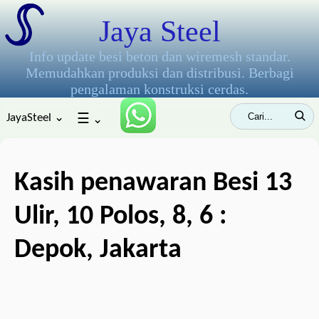
Jaya Steel
Info update besi beton dan wiremesh standar.
Memudahkan produksi dan distribusi. Berbagi
pengalaman konstruksi cerdas.
JayaSteel ⌄
☰
⌄
Kasih penawaran Besi 13
Ulir, 10 Polos, 8, 6 :
Depok, Jakarta