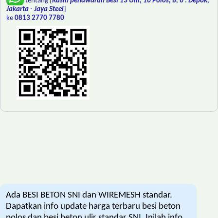
tentang [
Kasih penawaran Besi 13 Ulir, 10 Polos, 8, 6 : Depok,
Jakarta - Jaya Steel
]
ke
0813 2770 7780
Ada BESI BETON SNI dan WIREMESH standar.
Dapatkan info update harga terbaru besi beton
polos dan besi beton ulir standar SNI. Inilah info