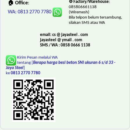
⚙️ Factory/Warehouse
:
🏠 Office
:
085806661138
WA: 0813 2770 7780
(Wiremesh)
Bila telpon belum tersambung,
silakan SMS atau WA
email: cs @ jayasteel . com
jayasteel @ ymail . com
SMS / WA : 0858 0666 1138
Kirim Pesan melalui WA
tentang [
Berapa harga besi beton SNI ukuran 6 s/d 33 -
Jaya Steel
]
ke
0813 2770 7780