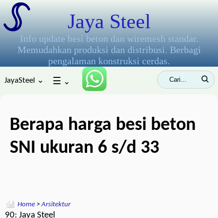
Jaya Steel
Info update besi beton dan wiremesh standar.
Memudahkan produksi dan distribusi. Berbagi
pengalaman konstruksi cerdas.
JayaSteel ⌄
☰
⌄
Berapa harga besi beton
SNI ukuran 6 s/d 33
Home
>
Arsitektur
90: Jaya Steel