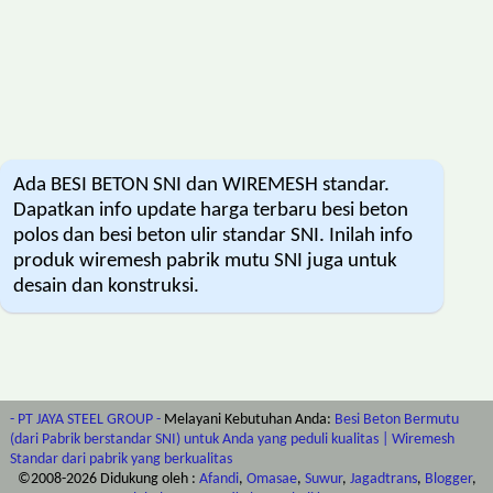
Ada BESI BETON SNI dan WIREMESH standar.
Dapatkan info update harga terbaru besi beton
polos dan besi beton ulir standar SNI. Inilah info
produk wiremesh pabrik mutu SNI juga untuk
desain dan konstruksi.
- PT JAYA STEEL GROUP -
Melayani Kebutuhan Anda:
Besi Beton Bermutu
(dari Pabrik berstandar SNI) untuk Anda yang peduli kualitas | Wiremesh
Standar dari pabrik yang berkualitas
©2008-
2026
Didukung oleh :
Afandi
,
Omasae
,
Suwur
,
Jagadtrans
,
Blogger
,