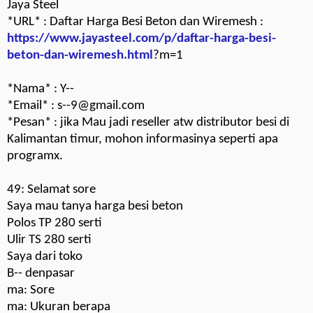
Jaya Steel
*URL* : Daftar Harga Besi Beton dan Wiremesh :
https://www.jayasteel.com/p/daftar-harga-besi-
beton-dan-wiremesh.html
?m=1
*Nama* : Y--
*Email* : s--9@gmail.com
*Pesan* : jika Mau jadi reseller atw distributor besi di
Kalimantan timur, mohon informasinya seperti apa
programx.
49: Selamat sore
Saya mau tanya harga besi beton
Polos TP 280 serti
Ulir TS 280 serti
Saya dari toko
B-- denpasar
ma: Sore
ma: Ukuran berapa