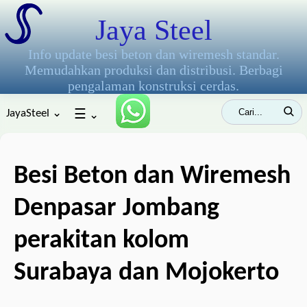
Jaya Steel
Info update besi beton dan wiremesh standar.
Memudahkan produksi dan distribusi. Berbagi
pengalaman konstruksi cerdas.
JayaSteel ⌄
☰
⌄
Besi Beton dan Wiremesh
Denpasar Jombang
perakitan kolom
Surabaya dan Mojokerto