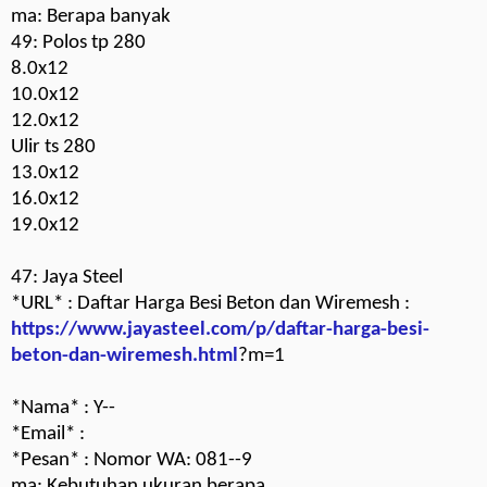
ma: Berapa banyak
49: Polos tp 280
8.0x12
10.0x12
12.0x12
Ulir ts 280
13.0x12
16.0x12
19.0x12
47: Jaya Steel
*URL* : Daftar Harga Besi Beton dan Wiremesh :
https://www.jayasteel.com/p/daftar-harga-besi-
beton-dan-wiremesh.html
?m=1
*Nama* : Y--
*Email* :
*Pesan* : Nomor WA: 081--9
ma: Kebutuhan ukuran berapa