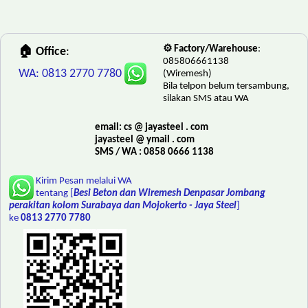
⚙️ Factory/Warehouse
:
🏠 Office
:
085806661138
WA: 0813 2770 7780
(Wiremesh)
Bila telpon belum tersambung,
silakan SMS atau WA
email: cs @ jayasteel . com
jayasteel @ ymail . com
SMS / WA : 0858 0666 1138
Kirim Pesan melalui WA
tentang [
Besi Beton dan Wiremesh Denpasar Jombang
perakitan kolom Surabaya dan Mojokerto - Jaya Steel
]
ke
0813 2770 7780