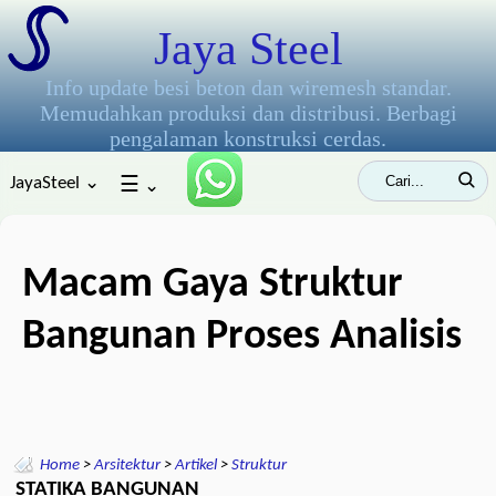
Jaya Steel
Info update besi beton dan wiremesh standar.
Memudahkan produksi dan distribusi. Berbagi
pengalaman konstruksi cerdas.
JayaSteel ⌄
☰
⌄
Macam Gaya Struktur
Bangunan Proses Analisis
Home
>
Arsitektur
>
Artikel
>
Struktur
STATIKA BANGUNAN