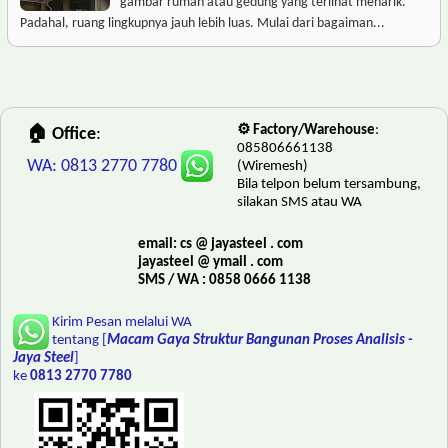
gambar rumah atau gedung yang terlihat menarik.
Padahal, ruang lingkupnya jauh lebih luas. Mulai dari bagaiman...
⚙️ Factory/Warehouse
:
🏠 Office
:
085806661138
WA: 0813 2770 7780
(Wiremesh)
Bila telpon belum tersambung,
silakan SMS atau WA
email: cs @ jayasteel . com
jayasteel @ ymail . com
SMS / WA : 0858 0666 1138
Kirim Pesan melalui WA
tentang [
Macam Gaya Struktur Bangunan Proses Analisis -
Jaya Steel
]
ke
0813 2770 7780