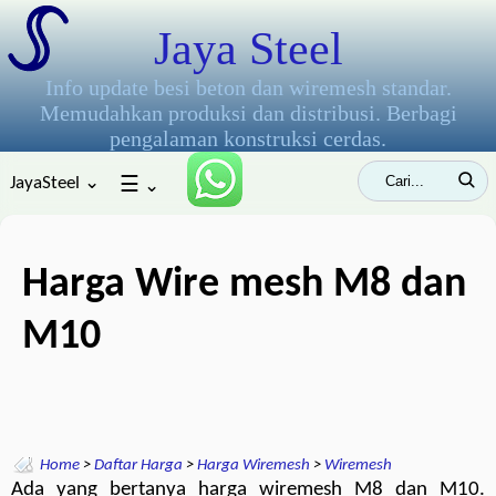
Jaya Steel
Info update besi beton dan wiremesh standar.
Memudahkan produksi dan distribusi. Berbagi
pengalaman konstruksi cerdas.
JayaSteel ⌄
☰
⌄
Harga Wire mesh M8 dan
M10
Home
>
Daftar Harga
>
Harga Wiremesh
>
Wiremesh
Ada yang bertanya harga wiremesh M8 dan M10.