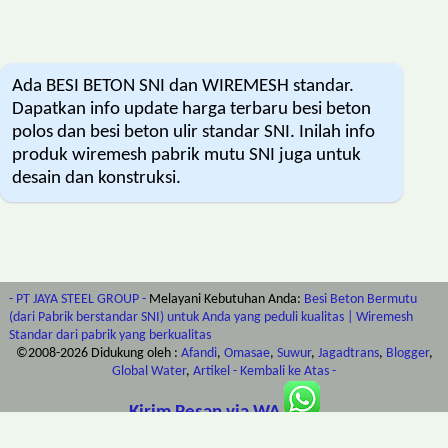
Ada BESI BETON SNI dan WIREMESH standar.
Dapatkan info update harga terbaru besi beton
polos dan besi beton ulir standar SNI. Inilah info
produk wiremesh pabrik mutu SNI juga untuk
desain dan konstruksi.
- PT JAYA STEEL GROUP -
Melayani Kebutuhan Anda:
Besi Beton Bermutu
(dari Pabrik berstandar SNI) untuk Anda yang peduli kualitas | Wiremesh
Standar dari pabrik yang berkualitas
©2008-
2026
Didukung oleh :
Afandi
,
Omasae
,
Suwur
,
Jagadtrans
,
Blogger
,
Global Water
,
Artikel
- Kembali ke Atas -
Kirim Pesan via WA
(klik untuk langsung menghubungi via Whatsapp)