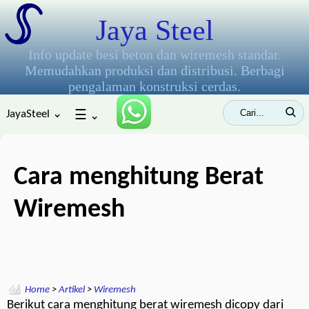
Jaya Steel
Info update besi beton dan wiremesh standar.
Memudahkan produksi dan distribusi. Berbagi
pengalaman konstruksi cerdas.
JayaSteel ⌄
☰
⌄
Cara menghitung Berat
Wiremesh
Home
>
Artikel
>
Wiremesh
Berikut cara menghitung berat wiremesh dicopy dari