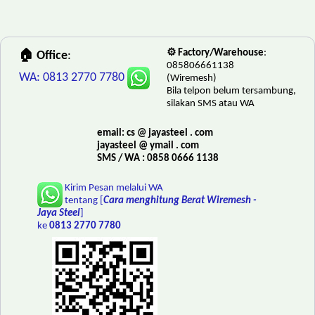
⚙️ Factory/Warehouse
:
🏠 Office
:
085806661138
WA: 0813 2770 7780
(Wiremesh)
Bila telpon belum tersambung,
silakan SMS atau WA
email: cs @ jayasteel . com
jayasteel @ ymail . com
SMS / WA : 0858 0666 1138
Kirim Pesan melalui WA
tentang [
Cara menghitung Berat Wiremesh -
Jaya Steel
]
ke
0813 2770 7780