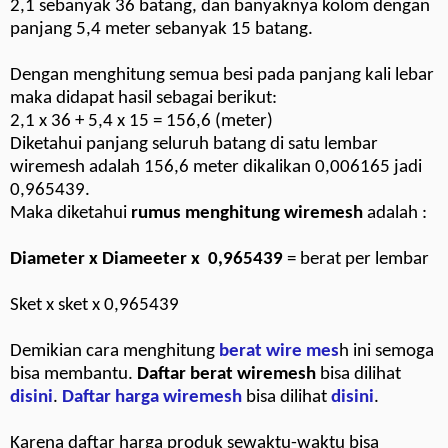
2,1 sebanyak 36 batang, dan banyaknya kolom dengan
panjang 5,4 meter sebanyak 15 batang.
Dengan menghitung semua besi pada panjang kali lebar
maka didapat hasil sebagai berikut:
2,1 x 36 + 5,4 x 15 = 156,6 (meter)
Diketahui panjang seluruh batang di satu lembar
wiremesh adalah 156,6 meter dikalikan 0,006165 jadi
0,965439.
Maka diketahui
rumus menghitung wiremesh
adalah :
Diameter x Diameeter x 0,965439
= berat per lembar
Sket x sket x 0,965439
Demikian cara menghitung
berat wire mes
h ini semoga
bisa membantu.
Daftar berat wiremesh
bisa dilihat
disini
.
Daftar harga wiremesh
bisa dilihat
disini
.
Karena daftar harga produk sewaktu-waktu bisa