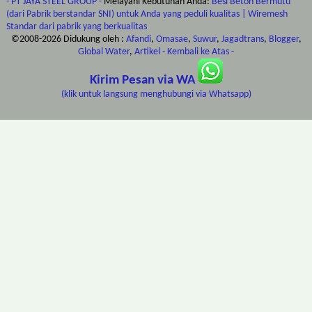
- PT JAYA STEEL GROUP -
Melayani Kebutuhan Anda:
Besi Beton Bermutu
(dari Pabrik berstandar SNI) untuk Anda yang peduli kualitas | Wiremesh
Standar dari pabrik yang berkualitas
©2008-
2026
Didukung oleh :
Afandi
,
Omasae
,
Suwur
,
Jagadtrans
,
Blogger
,
Global Water
,
Artikel
- Kembali ke Atas -
Kirim Pesan via WA
(klik untuk langsung menghubungi via Whatsapp)