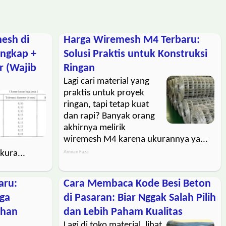
esh di
Harga Wiremesh M4 Terbaru:
engkap +
Solusi Praktis untuk Konstruksi
r (Wajib
Ringan
Lagi cari material yang
praktis untuk proyek
ringan, tapi tetap kuat
dan rapi? Banyak orang
akhirnya melirik
wiremesh M4 karena ukurannya ya...
kura...
Amnan Faza
aru:
Cara Membaca Kode Besi Beton
rga
di Pasaran: Biar Nggak Salah Pilih
uhan
dan Lebih Paham Kualitas
Lagi di toko material, lihat