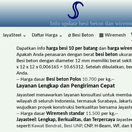
Info update besi beton dan wirem
JayaSteel ⌄
Daftar Harga ⌄
⌀ Besi Beton
▦ Wiremesh
Dapatkan info
harga besi 10 per batang
dan
harga wire
Apakah Anda penasaran dengan berat
besi beton
ukuran
Besi beton dengan diameter 12 mm memiliki berat seki
x 12 x 12 x 0,006165 = 10.65312. Setelah dibulatkan, b
Anda.
-- Harga dasar
Besi beton Polos
10.700
per kg.--
Layanan Lengkap dan Pengiriman Cepat
Jayasteel menawarkan layanan konsultasi untuk memba
wilayah di seluruh Indonesia, termasuk Surabaya, Jaka
wujudkan proyek konstruksi berkualitas bersama Jayaste
-- Harga dasar
Wiremesh standar
11.500
per kg.--
Jayasteel: Lengkap, Berkualitas, dan Terpercaya
Jayaste
seperti
Kawat Bendrat
,
Besi UNP
, CNP, H-Beam, WF, dan 