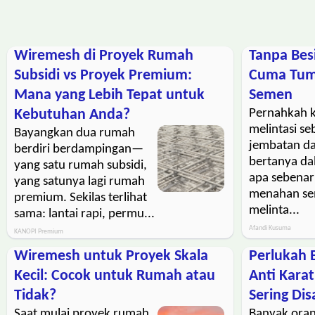
Wiremesh di Proyek Rumah
Tanpa Bes
Subsidi vs Proyek Premium:
Cuma Tum
Mana yang Lebih Tepat untuk
Semen
Kebutuhan Anda?
Pernahkah 
melintasi s
Bayangkan dua rumah
jembatan da
berdiri berdampingan—
bertanya da
yang satu rumah subsidi,
apa sebenar
yang satunya lagi rumah
menahan sem
premium. Sekilas terlihat
melinta...
sama: lantai rapi, permu...
Afandi Kusuma
KANOPI Premium
Wiremesh untuk Proyek Skala
Perlukah B
Kecil: Cocok untuk Rumah atau
Anti Kara
Tidak?
Sering Di
Saat mulai proyek rumah,
Banyak ora