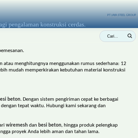
PT JAYA STEEL GROUP
agi pengalaman konstruksi cerdas.
 pemesanan.
eton atau menghitungnya menggunakan rumus sederhana: 12
a lebih mudah memperkirakan kebutuhan material konstruksi
esi beton
. Dengan sistem pengiriman cepat ke berbagai
i dengan tepat waktu. Hubungi kami sekarang dan
ari
wiremesh
dan
besi beton
, hingga produk pelengkap
ingga proyek Anda lebih aman dan tahan lama.