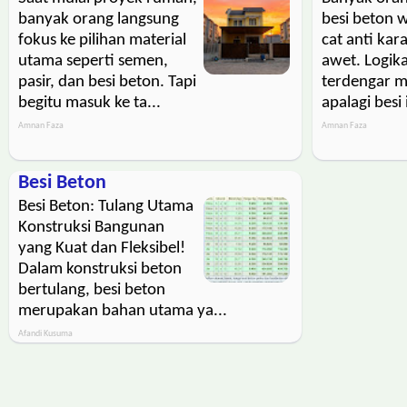
banyak orang langsung
besi beton w
fokus ke pilihan material
cat anti kar
utama seperti semen,
awet. Logi
pasir, dan besi beton. Tapi
terdengar m
begitu masuk ke ta...
apalagi besi 
Amnan Faza
Amnan Faza
Besi Beton
Besi Beton: Tulang Utama
Konstruksi Bangunan
yang Kuat dan Fleksibel!
Dalam konstruksi beton
bertulang, besi beton
merupakan bahan utama ya...
Afandi Kusuma