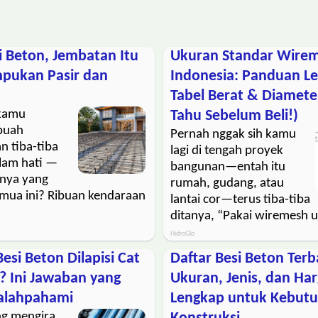
i Beton, Jembatan Itu
Ukuran Standar Wirem
pukan Pasir dan
Indonesia: Panduan L
Tabel Berat & Diamete
kamu
Tahu Sebelum Beli!)
ebuah
Pernah nggak sih kamu
n tiba-tiba
lagi di tengah proyek
lam hati —
bangunan—entah itu
nya yang
rumah, gudang, atau
ua ini? Ribuan kendaraan
lantai cor—terus tiba-tiba
ditanya, “Pakai wiremesh u
HidroGlo
esi Beton Dilapisi Cat
Daftar Besi Beton Terb
t? Ini Jawaban yang
Ukuran, Jenis, dan Ha
salahpahami
Lengkap untuk Kebut
ng mengira