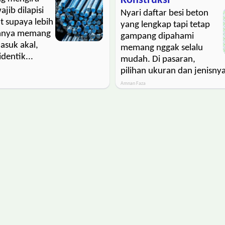
Konstruksi
ajib dilapisi
Nyari daftar besi beton
at supaya lebih
yang lengkap tapi tetap
kanya memang
gampang dipahami
asuk akal,
memang nggak selalu
identik...
mudah. Di pasaran,
pilihan ukuran dan jenisnya
Amnan Faza