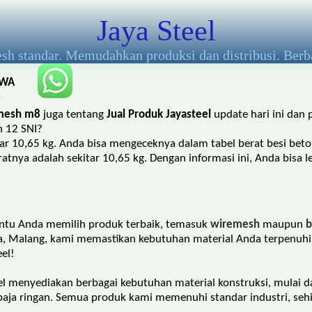
Jaya Steel
esh standar. Memudahkan produksi dan distribusi. Berb
WA
:
085
mesh m8
juga tentang
Jual Produk Jayasteel
update hari ini dan
806
 12 SNI?
661
tar 10,65 kg. Anda bisa mengeceknya dalam tabel berat besi b
138
eratnya adalah sekitar 10,65 kg. Dengan informasi ini, Anda bis
ntu Anda memilih produk terbaik, temasuk
wiremesh
maupun
b
rta, Malang, kami memastikan kebutuhan material Anda terpenuh
el!
el menyediakan berbagai kebutuhan material konstruksi, mulai d
baja ringan. Semua produk kami memenuhi standar industri, seh