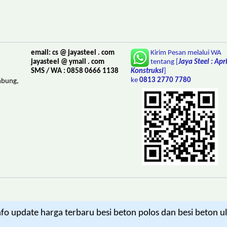
email: cs @ jayasteel . com
Kirim Pesan melalui WA
jayasteel @ ymail . com
tentang [
Jaya Steel : Ap
SMS / WA : 0858 0666 1138
Konstruksi
]
ke
0813 2770 7780
mbung,
 update harga terbaru besi beton polos dan besi beton uli