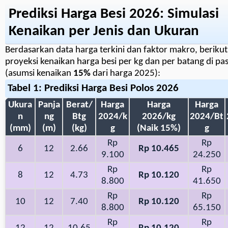
Prediksi Harga Besi 2026: Simulasi
Kenaikan per Jenis dan Ukuran
Berdasarkan data harga terkini dan faktor makro, berikut
proyeksi kenaikan harga besi per kg dan per batang di pa
(asumsi kenaikan
15%
dari harga 2025):
Tabel 1: Prediksi Harga Besi Polos 2026
Ukura
Panja
Berat/
Harga
Harga
Harga
n
ng
Btg
2024/k
2026/kg
2024/Bt
(mm)
(m)
(kg)
g
(Naik 15%)
g
Rp
Rp
6
12
2.66
Rp 10.465
9.100
24.250
Rp
Rp
8
12
4.73
Rp 10.120
8.800
41.650
Rp
Rp
10
12
7.40
Rp 10.120
8.800
65.150
Rp
Rp