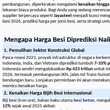
pembangunan, diperkirakan mengalami
kenaikan hingg
tekanan biaya produksi. Bagi Anda yang sedang merenc
supplier terpercaya seperti
Jayasteel
menjadi kunci mengh
besi 2026, prediksi harga per jenis besi, serta strategi
Mengapa Harga Besi Diprediksi Nai
1. Pemulihan Sektor Konstruksi Global
Pasca-resesi 2023, proyek infrastruktur di negara berke
Indonesia, India, dan Vietnam diprediksi tumbuh
7-10% p
Indonesia sendiri mengalokasikan
Rp 423 triliun
untuk in
2026, termasuk pembangunan IKN, jalan tol Trans-Sumat
bendungan baru. Lonjakan permintaan ini akan menekan 
memicu kenaikan harga.
2. Kenaikan Harga Bijih Besi Internasional
Biji besi (iron ore), bahan baku utama
besi beton
, menga
12%
sejak awal 2025 akibat: