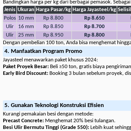
Bandingkan harga per kg dari berbagai pemasok. Sebagai r
Jenis
Ukuran
Harga Pasar/kg
Harga Jayasteel/kg
Selis
Polos
10 mm
Rp 8.800
Rp 8.650
Ulir
16 mm
Rp 8.850
Rp 8.700
Ulir
25 mm
Rp 8.950
Rp 8.800
Dengan pembelian 100 ton, Anda bisa menghemat hingg
4. Manfaatkan Program Promo
Jayasteel menawarkan paket khusus 2024:
Paket Proyek Besar:
Beli ≥50 ton, gratis biaya pengiriman
Early Bird Discount:
Booking 3 bulan sebelum proyek, di
5. Gunakan Teknologi Konstruksi Efisien
Kurangi pemakaian besi dengan metode:
Precast Concrete:
Menghemat 20% besi tulangan.
Besi Ulir Bermutu Tinggi (Grade 550):
Lebih kuat sehing