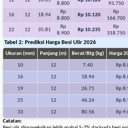
12
12
10.65
Rp 10.120
8.800
93.750
Rp
Rp
16
12
18.94
Rp 10.120
8.800
166.700
Rp
Rp
22
12
35.81
Rp 10.235
8.900
318.750
Tabel 2: Prediksi Harga Besi Ulir 2026
Ukuran (mm)
Panjang (m)
Berat/Btg (kg)
Harga 2
10
12
7.40
Rp 8
16
12
18.94
Rp 8
19
12
26.71
Rp 8
25
12
46.24
Rp 8
33
12
80.56
Rp 9
Catatan:
Besi ulir diproyeksikan lebih mahal 5-7% daripada besi po