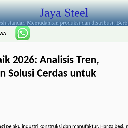
Jaya Steel
esh standar. Memudahkan produksi dan distribusi. Berb
WA
:
085
806
ik 2026: Analisis Tren,
661
138
n Solusi Cerdas untuk
 pelaku industri konstruksi dan manufaktur. Harga besi, m