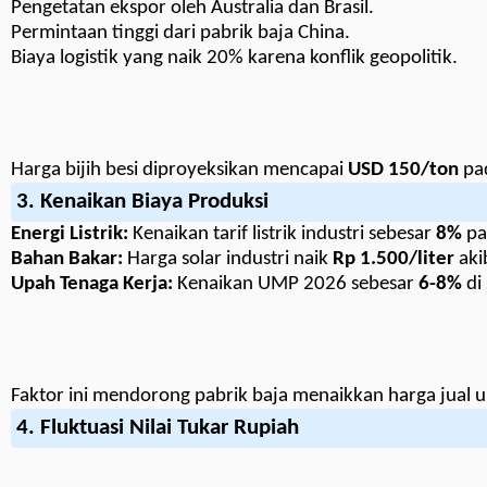
Pengetatan ekspor oleh Australia dan Brasil.
Permintaan tinggi dari pabrik baja China.
Biaya logistik yang naik 20% karena konflik geopolitik.
Harga bijih besi diproyeksikan mencapai
USD 150/ton
pad
3. Kenaikan Biaya Produksi
Energi Listrik:
Kenaikan tarif listrik industri sebesar
8%
pa
Bahan Bakar:
Harga solar industri naik
Rp 1.500/liter
aki
Upah Tenaga Kerja:
Kenaikan UMP 2026 sebesar
6-8%
di 
Faktor ini mendorong pabrik baja menaikkan harga jual 
4. Fluktuasi Nilai Tukar Rupiah