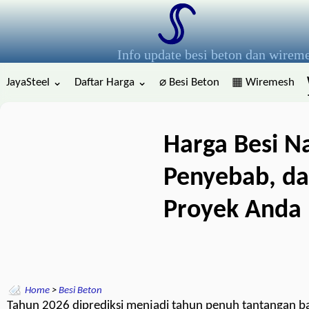
Info update besi beton dan wirem
JayaSteel ⌄
Daftar Harga ⌄
⌀ Besi Beton
▦ Wiremesh
Harga Besi Na
Penyebab, da
Proyek Anda
Home
>
Besi Beton
Tahun 2026 diprediksi menjadi tahun penuh tantangan bagi