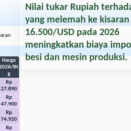
Nilai tukar Rupiah terha
yang melemah ke kisara
16.500/USD
pada 2026
saran
meningkatkan biaya impor
besi dan mesin produksi.
Harga
2026/Bt
g
Rp
27.890
Rp
47.900
Rp
74.920
Rp