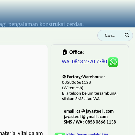
agi pengalaman konstruksi cerdas.
🏠 Office
:
WA: 0813 2770 7780
⚙️ Factory/Warehouse
:
085806661138
(Wiremesh)
Bila telpon belum tersambung,
silakan SMS atau WA
email: cs @ jayasteel . com
jayasteel @ ymail . com
SMS / WA : 0858 0666 1138
aterial vital dalam