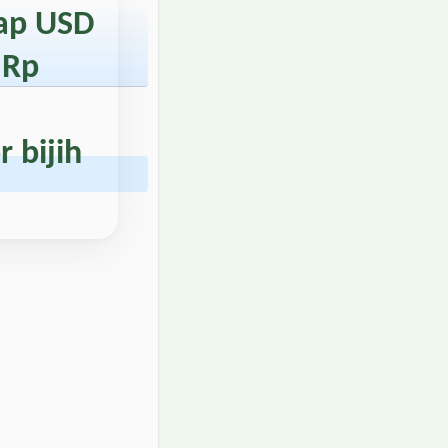
dap USD
n
Rp
 bijih