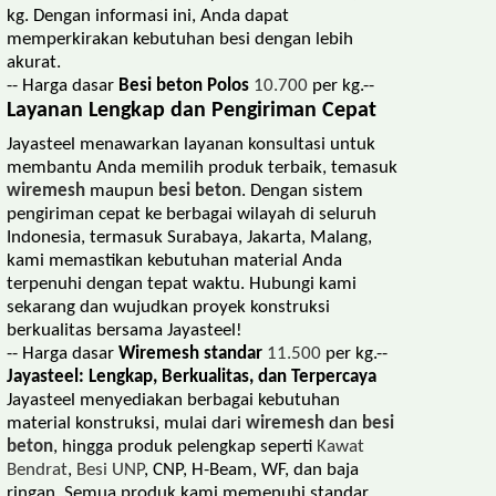
kg. Dengan informasi ini, Anda dapat
memperkirakan kebutuhan besi dengan lebih
akurat.
-- Harga dasar
Besi beton Polos
10.700
per kg.--
Layanan Lengkap dan Pengiriman Cepat
Jayasteel menawarkan layanan konsultasi untuk
membantu Anda memilih produk terbaik, temasuk
wiremesh
maupun
besi beton
. Dengan sistem
pengiriman cepat ke berbagai wilayah di seluruh
Indonesia, termasuk Surabaya, Jakarta, Malang,
kami memastikan kebutuhan material Anda
terpenuhi dengan tepat waktu. Hubungi kami
sekarang dan wujudkan proyek konstruksi
berkualitas bersama Jayasteel!
-- Harga dasar
Wiremesh standar
11.500
per kg.--
Jayasteel: Lengkap, Berkualitas, dan Terpercaya
Jayasteel menyediakan berbagai kebutuhan
material konstruksi, mulai dari
wiremesh
dan
besi
beton
, hingga produk pelengkap seperti
Kawat
Bendrat
,
Besi UNP
, CNP, H-Beam, WF, dan baja
ringan. Semua produk kami memenuhi standar