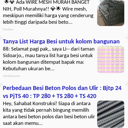
🌟💎 Ada WIRE MESH MURAH BANGET
NIH, Poll Murahnya!! 💎🌟 Wire mesh,
meskipun memiliki harga yang cenderung
lebih tinggi daripada besi beto...
OmaSae
Tanya List Harga Besi untuk kolom bangunan
88: Selamat pagi pak,, saya Li-- dari taman
Sidoarjo,, mau tanya list harga besi untuk
kolom bangunan ditempat bapak ma:
Kebutuhan ukuran be...
Afandi Kusuma
Perbedaan Besi Beton Polos dan Ulir : Bjtp 24
vs PjTS 40 : TP 280 + TS 280 + TS 420
Hey, Sahabat Konstruksi! Siapa di antara
kita yang tidak pernah bingung memilih
antara besi beton polos dan besi beton ulir
saat akan memu...