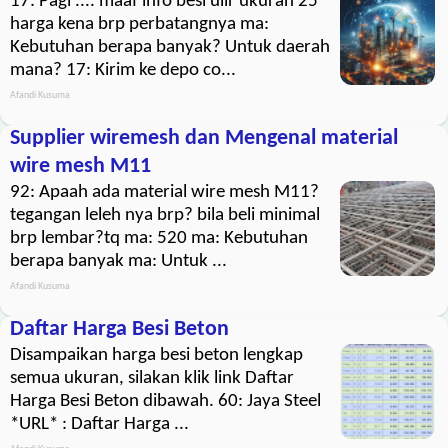
17: Pagi .... maaf info besi ulir ukuran 25
harga kena brp perbatangnya ma:
Kebutuhan berapa banyak? Untuk daerah
mana? 17: Kirim ke depo co...
Afandi Kusuma
Supplier wiremesh dan Mengenal material
wire mesh M11
92: Apaah ada material wire mesh M11?
tegangan leleh nya brp? bila beli minimal
brp lembar?tq ma: 520 ma: Kebutuhan
berapa banyak ma: Untuk ...
Afandi Kusuma
Daftar Harga Besi Beton
Disampaikan harga besi beton lengkap
semua ukuran, silakan klik link Daftar
Harga Besi Beton dibawah. 60: Jaya Steel
*URL* : Daftar Harga ...