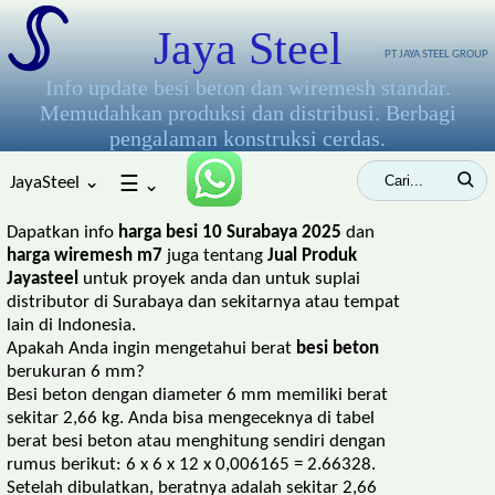
Jaya Steel
PT JAYA STEEL GROUP
Info update besi beton dan wiremesh standar.
Memudahkan produksi dan distribusi. Berbagi
pengalaman konstruksi cerdas.
JayaSteel ⌄
☰
⌄
Dapatkan info
harga besi 10 Surabaya 2025
dan
harga wiremesh m7
juga tentang
Jual Produk
Jayasteel
untuk proyek anda dan untuk suplai
distributor di Surabaya dan sekitarnya atau tempat
lain di Indonesia.
Apakah Anda ingin mengetahui berat
besi beton
berukuran 6 mm?
Besi beton dengan diameter 6 mm memiliki berat
sekitar 2,66 kg. Anda bisa mengeceknya di tabel
berat besi beton atau menghitung sendiri dengan
rumus berikut: 6 x 6 x 12 x 0,006165 = 2.66328.
Setelah dibulatkan, beratnya adalah sekitar 2,66