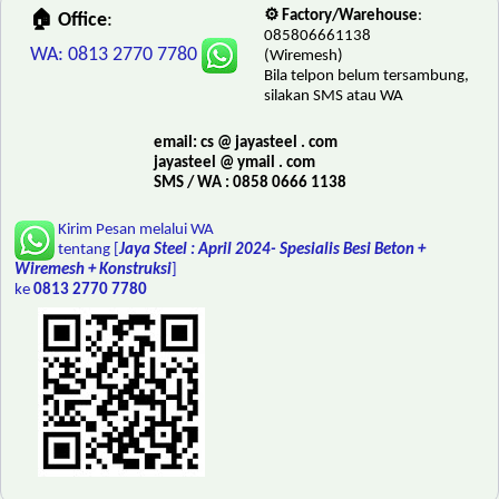
⚙️ Factory/Warehouse
:
🏠 Office
:
085806661138
WA: 0813 2770 7780
(Wiremesh)
Bila telpon belum tersambung,
silakan SMS atau WA
email: cs @ jayasteel . com
jayasteel @ ymail . com
SMS / WA : 0858 0666 1138
Kirim Pesan melalui WA
tentang [
Jaya Steel : April 2024- Spesialis Besi Beton +
Wiremesh + Konstruksi
]
ke
0813 2770 7780