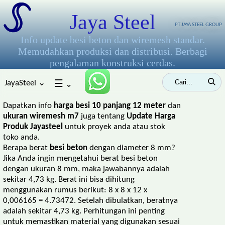
Jaya Steel
PT JAYA STEEL GROUP
Info update besi beton dan wiremesh standar.
Memudahkan produksi dan distribusi. Berbagi
pengalaman konstruksi cerdas.
JayaSteel ⌄
☰
⌄
Dapatkan info
harga besi 10 panjang 12 meter
dan
ukuran wiremesh m7
juga tentang
Update Harga
Produk Jayasteel
untuk proyek anda atau stok
toko anda.
Berapa berat
besi beton
dengan diameter 8 mm?
Jika Anda ingin mengetahui berat besi beton
dengan ukuran 8 mm, maka jawabannya adalah
sekitar 4,73 kg. Berat ini bisa dihitung
menggunakan rumus berikut: 8 x 8 x 12 x
0,006165 = 4.73472. Setelah dibulatkan, beratnya
adalah sekitar 4,73 kg. Perhitungan ini penting
untuk memastikan material yang digunakan sesuai