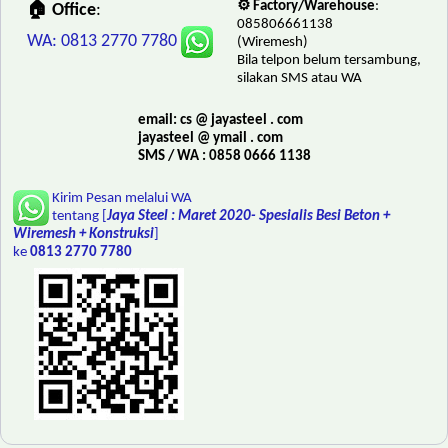
⚙️ Factory/Warehouse
:
🏠 Office
:
085806661138
WA: 0813 2770 7780
(Wiremesh)
Bila telpon belum tersambung,
silakan SMS atau WA
email: cs @ jayasteel . com
jayasteel @ ymail . com
SMS / WA : 0858 0666 1138
Kirim Pesan melalui WA
tentang [
Jaya Steel : Maret 2020- Spesialis Besi Beton +
Wiremesh + Konstruksi
]
ke
0813 2770 7780