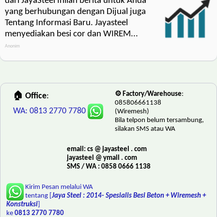
dari JayaSteel Inilah berita untuk Anda
yang berhubungan dengan Dijual juga
Tentang Informasi Baru. Jayasteel
menyediakan besi cor dan WIREM...
Anonim
⚙️ Factory/Warehouse
:
🏠 Office
:
085806661138
WA: 0813 2770 7780
(Wiremesh)
Bila telpon belum tersambung,
silakan SMS atau WA
email: cs @ jayasteel . com
jayasteel @ ymail . com
SMS / WA : 0858 0666 1138
Kirim Pesan melalui WA
tentang [
Jaya Steel : 2014- Spesialis Besi Beton + Wiremesh +
Konstruksi
]
ke
0813 2770 7780