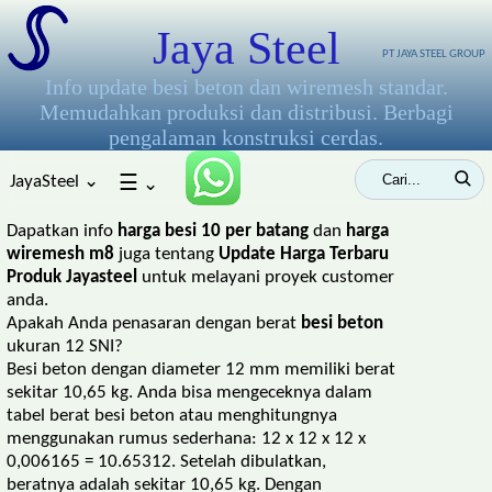
Jaya Steel
PT JAYA STEEL GROUP
Info update besi beton dan wiremesh standar.
Memudahkan produksi dan distribusi. Berbagi
pengalaman konstruksi cerdas.
JayaSteel ⌄
☰
⌄
Dapatkan info
harga besi 10 per batang
dan
harga
wiremesh m8
juga tentang
Update Harga Terbaru
Produk Jayasteel
untuk melayani proyek customer
anda.
Apakah Anda penasaran dengan berat
besi beton
ukuran 12 SNI?
Besi beton dengan diameter 12 mm memiliki berat
sekitar 10,65 kg. Anda bisa mengeceknya dalam
tabel berat besi beton atau menghitungnya
menggunakan rumus sederhana: 12 x 12 x 12 x
0,006165 = 10.65312. Setelah dibulatkan,
beratnya adalah sekitar 10,65 kg. Dengan