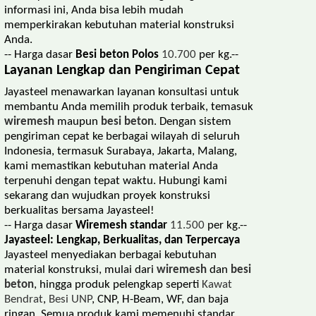
informasi ini, Anda bisa lebih mudah
memperkirakan kebutuhan material konstruksi
Anda.
-- Harga dasar
Besi beton Polos
10.700
per kg.--
Layanan Lengkap dan Pengiriman Cepat
Jayasteel menawarkan layanan konsultasi untuk
membantu Anda memilih produk terbaik, temasuk
wiremesh
maupun
besi beton
. Dengan sistem
pengiriman cepat ke berbagai wilayah di seluruh
Indonesia, termasuk Surabaya, Jakarta, Malang,
kami memastikan kebutuhan material Anda
terpenuhi dengan tepat waktu. Hubungi kami
sekarang dan wujudkan proyek konstruksi
berkualitas bersama Jayasteel!
-- Harga dasar
Wiremesh standar
11.500
per kg.--
Jayasteel: Lengkap, Berkualitas, dan Terpercaya
Jayasteel menyediakan berbagai kebutuhan
material konstruksi, mulai dari
wiremesh
dan
besi
beton
, hingga produk pelengkap seperti
Kawat
Bendrat
,
Besi UNP
, CNP, H-Beam, WF, dan baja
ringan. Semua produk kami memenuhi standar