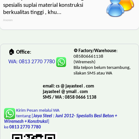
spesialis suplai material konstruksi
berkualitas tinggi , khu...
Anonim
⚙️ Factory/Warehouse
:
🏠 Office
:
085806661138
WA: 0813 2770 7780
(Wiremesh)
Bila telpon belum tersambung,
silakan SMS atau WA
email: cs @ jayasteel . com
jayasteel @ ymail . com
SMS / WA : 0858 0666 1138
Kirim Pesan melalui WA
tentang [
Jaya Steel : Juni 2012- Spesialis Besi Beton +
Wiremesh + Konstruksi
]
ke
0813 2770 7780