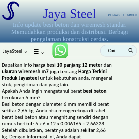
Jaya Steel
PT JAYA STEEL GROUP
Info update besi beton dan wiremesh standar.
Memudahkan produksi dan distribusi. Berbagi
pengalaman konstruksi cerdas.
JayaSteel ⌄
☰
⌄
Dapatkan info
harga besi 10 panjang 12 meter
dan
ukuran wiremesh m7
juga tentang
Harga Terkini
Produk Jayasteel
untuk kebutuhan anda, mengenai
stok, pengiriman dan yang lain.
Apakah Anda ingin mengetahui berat
besi beton
berukuran 6 mm?
Besi beton dengan diameter 6 mm memiliki berat
sekitar 2,66 kg. Anda bisa mengeceknya di tabel
berat besi beton atau menghitung sendiri dengan
rumus berikut: 6 x 6 x 12 x 0,006165 = 2.66328.
Setelah dibulatkan, beratnya adalah sekitar 2,66
kg. Dengan informasi ini, Anda dapat