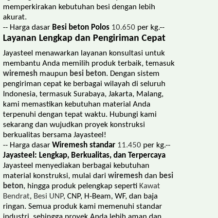
memperkirakan kebutuhan besi dengan lebih
akurat.
-- Harga dasar
Besi beton Polos
10.650
per kg.--
Layanan Lengkap dan Pengiriman Cepat
Jayasteel menawarkan layanan konsultasi untuk
membantu Anda memilih produk terbaik, temasuk
wiremesh
maupun
besi beton
. Dengan sistem
pengiriman cepat ke berbagai wilayah di seluruh
Indonesia, termasuk Surabaya, Jakarta, Malang,
kami memastikan kebutuhan material Anda
terpenuhi dengan tepat waktu. Hubungi kami
sekarang dan wujudkan proyek konstruksi
berkualitas bersama Jayasteel!
-- Harga dasar
Wiremesh standar
11.450
per kg.--
Jayasteel: Lengkap, Berkualitas, dan Terpercaya
Jayasteel menyediakan berbagai kebutuhan
material konstruksi, mulai dari
wiremesh
dan
besi
beton
, hingga produk pelengkap seperti
Kawat
Bendrat
,
Besi UNP
, CNP, H-Beam, WF, dan baja
ringan. Semua produk kami memenuhi standar
industri, sehingga proyek Anda lebih aman dan